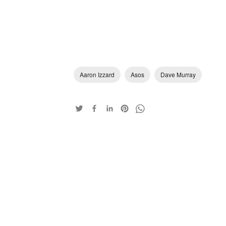
Aaron Izzard
Asos
Dave Murray