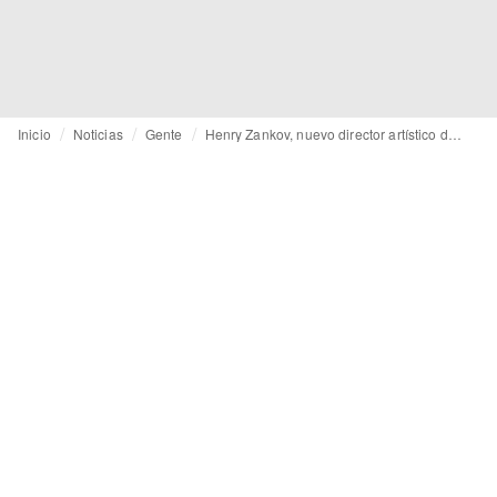
Inicio
Noticias
Gente
Henry Zankov, nuevo director artístico de Diane von Furstenberg