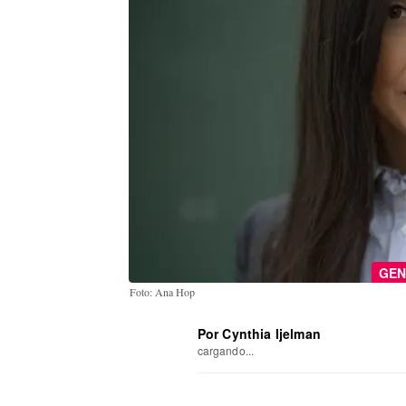
GEN
Foto: Ana Hop
Por Cynthia Ijelman
cargando...