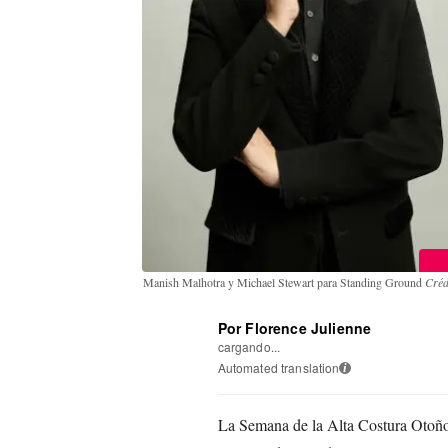
Manish Malhotra y Michael Stewart para Standing Ground
Créd
Por Florence Julienne
cargando...
Automated translation
i
La Semana de la Alta Costura Otoño/