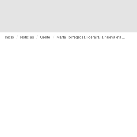
Inicio
Noticias
Gente
Marta Torregrosa liderará la nueva etapa de la escuela ISEM