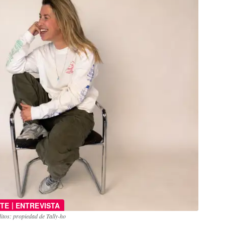
|
TE
ENTREVISTA
itos: propiedad de Tally-ho