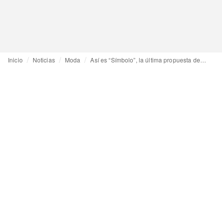
Inicio
Noticias
Moda
Así es “Símbolo”, la última propuesta de Agua, by Agua Bendita