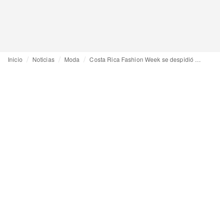
Inicio
Noticias
Moda
Costa Rica Fashion Week se despidió de una edición destacada por su compromiso sostenible