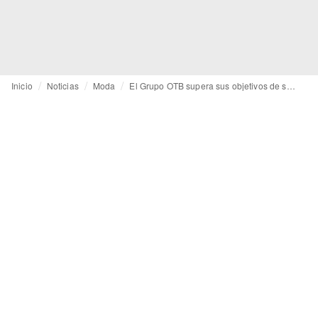
Inicio
Noticias
Moda
El Grupo OTB supera sus objetivos de sostenibilidad en 2025 y acelera su transformación verde