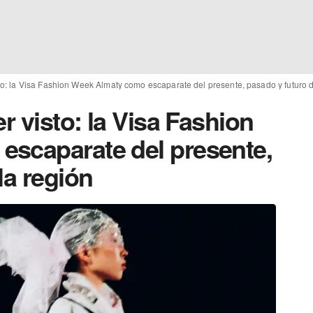
sto: la Visa Fashion Week Almaty como escaparate del presente, pasado y futuro d
r visto: la Visa Fashion
scaparate del presente,
la región