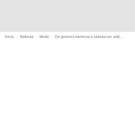
Inicio
Noticias
Moda
De gnomos heroicos a cabras con estilo: los anuncios de moda que no puedes perderte estas navidades