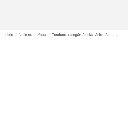
Inicio
Noticias
Moda
Tendencias según StockX: Asics, Adidas y On son las marcas de zapatillas de más rápido crecimiento