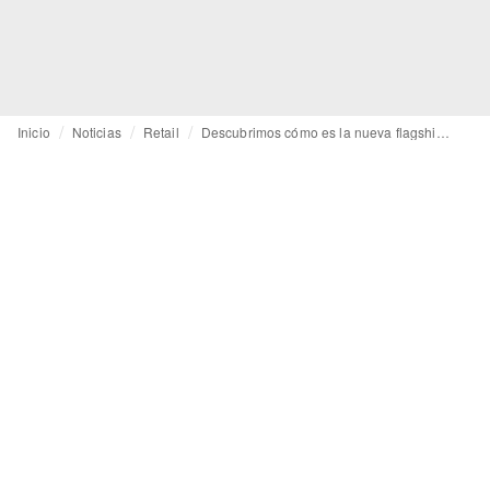
Inicio
Noticias
Retail
Descubrimos cómo es la nueva flagship de H&M en París