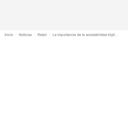
Inicio
Noticias
Retail
La importancia de la accesibilidad digital: el 49 por ciento de los consumidores tarde o temprano encontrará limitaciones