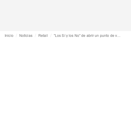
Inicio
Noticias
Retail
"Los Sí y los No" de abrir un punto de venta físico: Comunidad, identidad y decisiones estratégicas