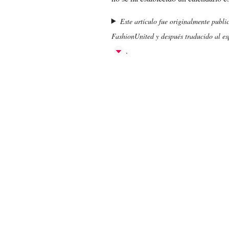
Este artículo fue originalmente publi
FashionUnited y después traducido al esp
.