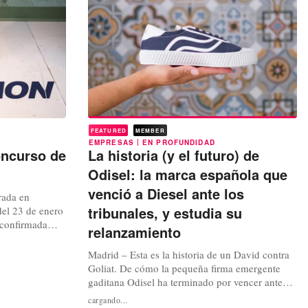
...
FEATURED
MEMBER
|
EMPRESAS
EN PROFUNDIDAD
oncurso de
La historia (y el futuro) de
Odisel: la marca española que
venció a Diesel ante los
rada en
tribunales, y estudia su
del 23 de enero
 confirmada
relanzamiento
ades
mas temporadas,
Madrid – Esta es la historia de un David contra
 había puesto
Goliat. De cómo la pequeña firma emergente
nzamiento: una
gaditana Odisel ha terminado por vencer ante
los tribunales españoles a un gigante como
cargando...