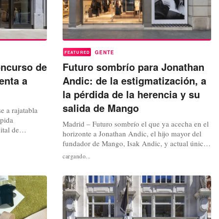
GENTE
FEATURED
oncurso de
Futuro sombrío para Jonathan
enta a
Andic: de la estigmatización, a
la pérdida de la herencia y su
salida de Mango
 a rajatabla
ápida
Madrid – Futuro sombrío el que ya acecha en el
ital de
horizonte a Jonathan Andic, el hijo mayor del
a, a escala
fundador de Mango, Isak Andic, y actual único
oda nupcial,
representante de la familia dentro de su consejo
cargando...
or ser
de administración, en calidad de vicepresidente
res, en el
no ejecutivo, tras su detención este martes 19 de
-pack”
mayo acusado del homicidio de su padre.
Imputación, ya en...