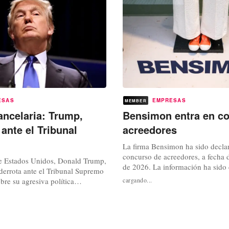
que acusa de haber vulnerado los
ESAS
EMPRESAS
MEMBER
ancelaria: Trump,
Bensimon entra en c
ante el Tribunal
acreedores
La firma Bensimon ha sido decla
concurso de acreedores, a fecha 
de Estados Unidos, Donald Trump,
de 2026. La información ha sido
derrota ante el Tribunal Supremo
ahora por el Tribunal de Activid
obre su agresiva política
cargando...
Económicas de París. En las últi
l Tribunal Supremo de Estados
la dirección de la marca francesa
aminado que Trump se excedió en
en marcha una estrategia de rela
s al invocar una ley de
nueva flagship en París, una...
a imponer aranceles a gran