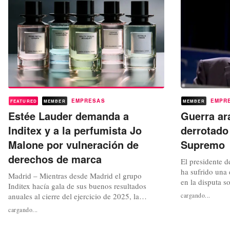
EMPRESAS
EMPR
FEATURED
MEMBER
MEMBER
Estée Lauder demanda a
Guerra ar
Inditex y a la perfumista Jo
derrotado 
Malone por vulneración de
Supremo
derechos de marca
El presidente 
ha sufrido una 
Madrid – Mientras desde Madrid el grupo
en la disputa s
Inditex hacía gala de sus buenos resultados
arancelaria. E
anuales al cierre del ejercicio de 2025, la
cargando...
Unidos ha dict
multinacional de la belleza The Estée Lauder
cargando...
sus atribucione
Companies salía a enturbiar cualquier
emergencia par
celebración, con la imposición de una demanda