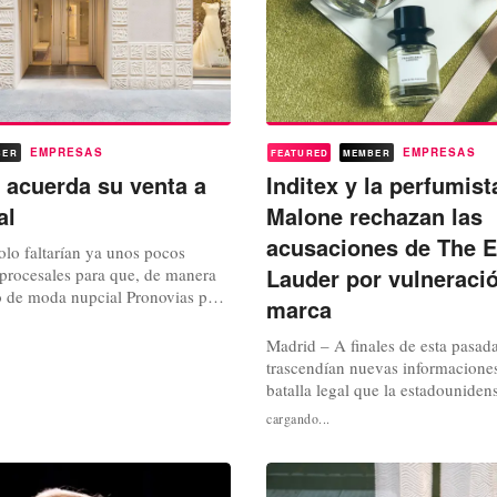
EMPRESAS
EMPRESAS
BER
FEATURED
MEMBER
 acuerda su venta a
Inditex y la perfumist
al
Malone rechazan las
acusaciones de The E
olo faltarían ya unos pocos
Lauder por vulneraci
 procesales para que, de manera
po de moda nupcial Pronovias pase
marca
declararse en concurso de
ento tras el cual, y si no hay
Madrid – A finales de esta pasa
tima hora, el Juzgado de lo
trascendían nuevas informaciones
e Barcelona pasará a acordar su
batalla legal que la estadouniden
e inversión britá...
Lauder Companies se ha decidido 
cargando...
contra la perfumista británica Jo
contra el gigante de la moda esp
Inditex. Compañía y maestra de f