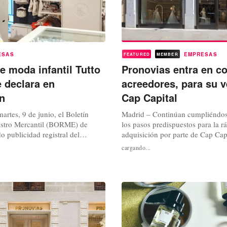
ESAS
EMPRESAS
FEATURED
MEMBER
e moda infantil Tutto
Pronovias entra en c
e declara en
acreedores, para su v
ón
Cap Capital
artes, 9 de junio, el Boletín
Madrid – Continúan cumpliéndose
gistro Mercantil (BORME) de
los pasos predispuestos para la r
o publicidad registral del
adquisición por parte de Cap Cap
oncursal, en fase de liquidación,
Pronovias. Compañía de referenci
cargando...
rminado por declararse a la
global, dentro del sector de la m
ntina Tutto Piccolo. Empresa con
que finalmente ha terminado ya p
specializada en moda infantil,
declarada en concurso de acreedo
s se venían...
marco del procedimiento de “pre
concursal que...