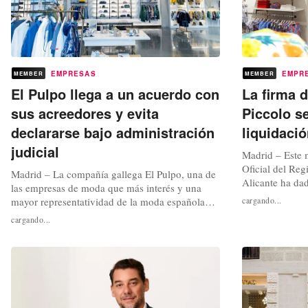
EMPRESAS
EMPR
MEMBER
MEMBER
El Pulpo llega a un acuerdo con
La firma d
sus acreedores y evita
Piccolo s
declararse bajo administración
liquidaci
judicial
Madrid – Este m
Oficial del Re
Madrid – La compañía gallega El Pulpo, una de
Alicante ha dad
las empresas de moda que más interés y una
procedimiento c
mayor representatividad de la moda española
cargando...
en el que ha te
había venido tomando desde su fundación en
cargando...
compañía alica
2005, ha logrado finalmente llegar a un acuerdo
sede en Alcoy e
con sus acreedores para reestructurar su deuda,
cuyas propuesta
y su negocio. Un proceso en el que se
mantenían enfrascados “sottovoce”...