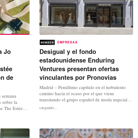
EMPRESAS
MEMBER
a Jo
Desigual y el fondo
estadounidense Enduring
stée
Ventures presentan ofertas
ón de
vinculantes por Pronovias
Madrid – Penúltimo capítulo en el turbulento
camino hacia el ocaso por el que viene
da semana
transitando el grupo español de moda nupcial
 sobre la
Pronovias, desde su venta por Alberto Palatchi
se The Estée
cargando...
en 2017 al fondo británico de capital privado
a iniciar
BC Partners. Operación que se sitúa como el
 Malone y
origen de todas las dificultades económicas por
añola el grupo
las que a partir de ahí ha venido...
ragancias a las